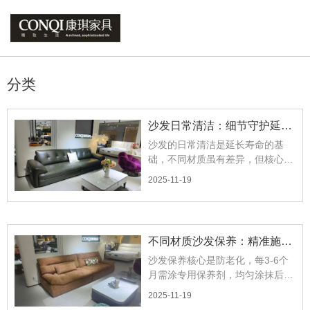
您的位置 : 首页
/
新闻
分类
沙发日常清洁：细节守护延长
沙发的日常清洁是延长寿命的基
寿命
础，不同材质虽有差异，但核心原
则是“高频轻护”。
2025-11-19
不同材质沙发保养：精准施策
沙发保养核心是防老化，每3-6个
更耐用
月需涂专用保养剂，均匀涂抹后轻
擦促进吸收，维持皮质柔软光泽。
2025-11-19