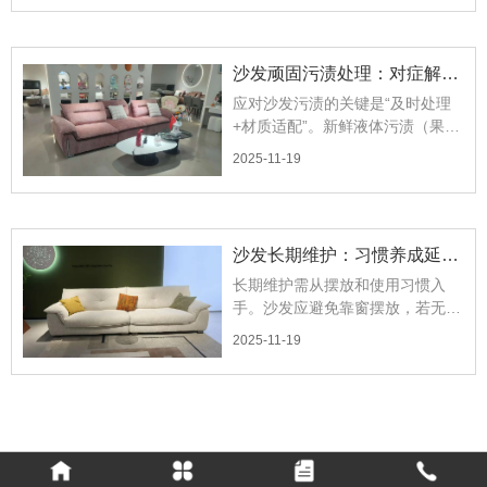
沙发顽固污渍处理：对症解决
应对沙发污渍的关键是“及时处理
不留痕
+材质适配”。新鲜液体污渍（果
汁、茶水）需立即用毛巾吸干表面
2025-11-19
水分，再用湿布轻擦，切忌来回摩
擦扩大污染范围。
沙发长期维护：习惯养成延寿
长期维护需从摆放和使用习惯入
命
手。沙发应避免靠窗摆放，若无法
避免需装遮光窗帘，防止紫外线导
2025-11-19
致材质老化褪色。