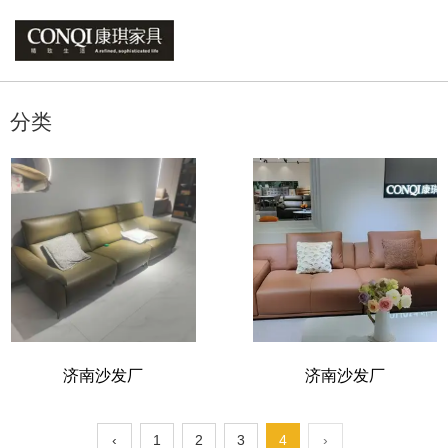
您的位置 : 首页
/
产品
/
沙发系列
分类
济南沙发厂
济南沙发厂
‹
1
2
3
4
›