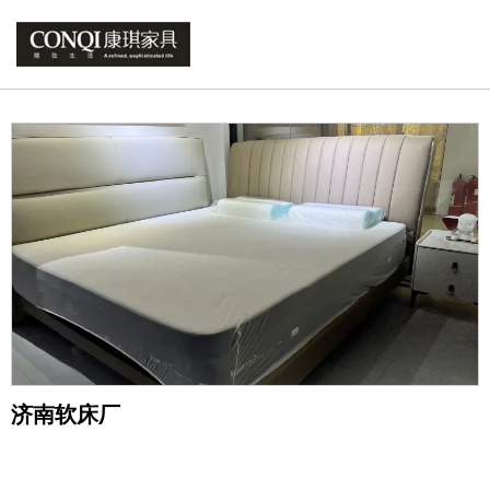
您的位置 : 首页
/
产品
/
软床系列
/
济南软床厂
济南软床厂